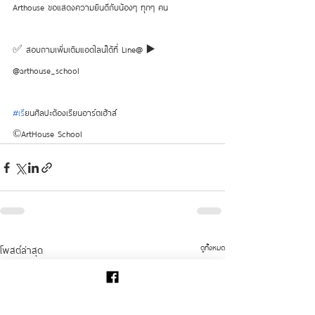
Arthouse ขอแสดงความยินดีกับน้องๆ ทุกๆ คน
✅ สอบถามเพิ่มเติมแอดไลน์ได้ที่ Line@ ▶️ 
@arthouse_school
#เร
ียนศิลปะต้องเรียนอาร์ตเฮ้าส์
©ArtHouse School
ดูทั้งหมด
โพสต์ล่าสุด