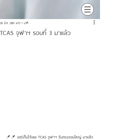
29 มี.ค. 2561
ยาว 1 นาที
TCAS จุฬาฯ รอบที่ 3 มาแล้ว
📌📌 แชร์เก็บไว้เลย TCAS จุฬาฯ รับตรงรอบใหญ่ มาแล้ว