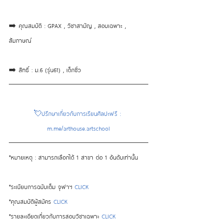
➡️ คุณสมบัติ : GPAX , วิชาสามัญ , สอบเฉพาะ , 
สัมภาษณ์ 
➡️ สิทธิ์ : ม.6 (รุ่น61) , เด็กซิ่ว
💘ปรึกษาเกี่ยวกับการเรียนศิลปะฟรี : 
m.me/arthouse.artschool
*หมายเหตุ : สามารถเลือกได้ 1 สาขา ต่อ 1 อันดับเท่านั้น 
*ระเบียบการฉบับเต็ม จุฬาฯ 
CLICK
*คุณสมบัติผู้สมัคร 
CLICK
*รายละเอียดเกี่ยวกับการสอบวิชาเฉพาะ 
CLICK