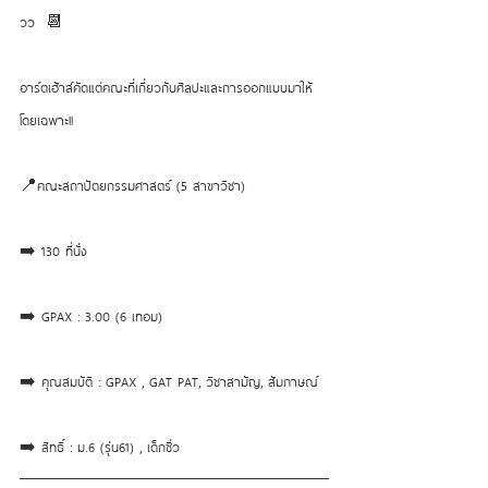
วว  📆
อาร์ตเฮ้าส์คัดแต่คณะที่เกี่ยวกับศิลปะและการออกแบบมาให้
โดยเฉพาะ!!
📍คณะสถาปัตยกรรมศาสตร์ (5 สาขาวิชา)
➡️ 130 ที่นั่ง
➡️ GPAX : 3.00 (6 เทอม)
➡️ คุณสมบัติ : GPAX , GAT PAT, วิชาสามัญ, สัมภาษณ์ 
➡️ สิทธิ์ : ม.6 (รุ่น61) , เด็กซิ่ว