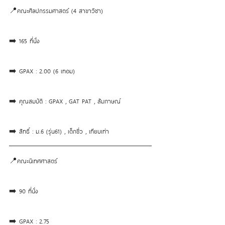
📍คณะศิลปกรรมศาสตร์ (4 สาขาวิชา)
➡️ 165 ที่นั่ง
➡️ GPAX : 2.00 (6 เทอม)
➡️ คุณสมบัติ : GPAX , GAT PAT , สัมภาษณ์
➡️ สิทธิ์ : ม.6 (รุ่น61) , เด็กซิ่ว , เทียบเท่า
📍คณะนิเทศศาสตร์
➡️ 90 ที่นั่ง
➡️ GPAX : 2.75