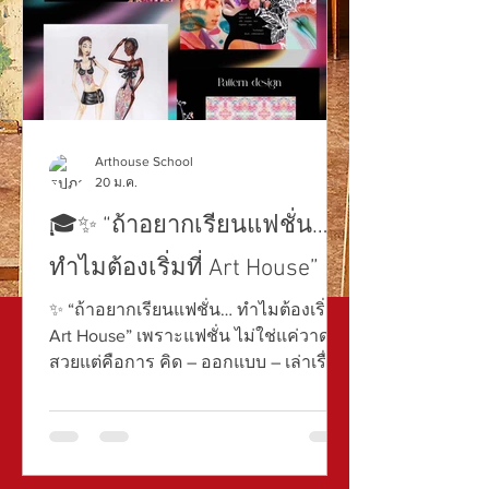
Arthouse School
20 ม.ค.
🎓✨ “ถ้าอยากเรียนแฟชั่น…
ทำไมต้องเริ่มที่ Art House”
✨ “ถ้าอยากเรียนแฟชั่น… ทำไมต้องเริ่มที่
Art House” เพราะแฟชั่น ไม่ใช่แค่วาด
สวยแต่คือการ คิด – ออกแบบ – เล่าเรื่อง
– และสื่อสารตัวตน ที่ Art House เราไม่
ได้สอนแค่ให้เด็ก “วาดเก่ง” แต่สอนให้
เขาเข้าใจว่าแฟชั่นคืออะไร และเขาเป็น
ใครในโลกแฟชั่น 👗 1. เรียนแฟชั่นแบบ