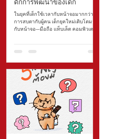
ดักการพัฒนาของเด็ก
ในยุคที่เด็กใช้เวลากับหน้าจอมากกว่า
การสบตากับผู้คน เด็กยุคใหม่เติบโตมา
กับหน้าจอ—มือถือ แท็บเล็ต คอมพิวเตอร์
เกมออนไลน์ และโซเชียลมีเดีย...