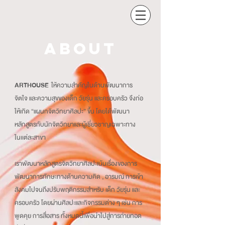
ABOUT
ARTHOUSE
ให้ความสำคัญในด้านพัฒนาการ
จิตใจ และความสุขของเด็ก วัยรุ่น และครอบครัว จึงก่อ
ให้เกิด “แผนกจิตวิทยาศิลปะ” ขึ้น โดยได้พัฒนา
หลักสูตรกับนักจิตวิทยาและผู้เชี่ยวชาญเฉพาะทาง
ในเเต่ละสาขา
เราพัฒนาหลักสูตรจิตวิทยาศิลปะเน้นเรื่องของการ
พัฒนาการทักษะทางด้านความคิด , อารมณ์ การเข้า
สังคมไปจนถึงปรับพฤติกรรมสำหรับ เด็ก วัยรุ่น และ
ครอบครัว โดยผ่านศิลปะและกิจกรรมต่าง ๆ เช่น การ
พูดคุย การสื่อสาร ทั้งหมดนี้เพื่อนำไปสู่การถ่ายทอด