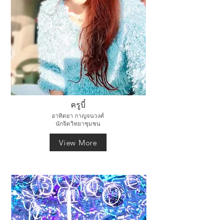
ครูบี๋
อาทิตยา กาญจนวงศ์
นักจิตวิทยาชุมชน
View More