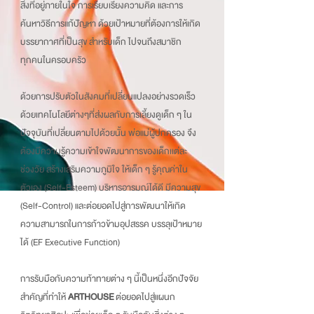
สิ่งที่อยู่ภายในใจ การเรียบเรียงความคิด และการ
ค้นหาวิธีการแก้ปัญหา ด้วยเป้าหมายที่ต้องการให้เกิด
บรรยากาศที่เป็นสุข สำหรับเด็ก ไปจนถึงสมาชิก
ทุกคนในครอบครัว
ด้วยการปรับตัวในสังคมที่เปลี่ยนแปลงอย่างรวดเร็ว
ด้วยเทคโนโลยีต่างๆที่ส่งผลกับการเลี้ยงดูเด็ก ๆ ใน
ปัจจุบันที่เปลี่ยนตามไปด้วยนั้น พ่อแม่ผู้ปกครอง จึง
ต้องมีความรู้ความเข้าใจพัฒนาการของเด็กเเต่ละ
ช่วงวัย สร้างเสริมความภูมิใจ ให้เด็ก ๆ รู้คุณค่าใน
ตัวเอง (Self-Esteem) บริหารอารมณ์ได้ดี มีความสุข
(Self-Control) และต่อยอดไปสู่การพัฒนาให้เกิด
ความสามารถในการก้าวข้ามอุปสรรค บรรลุเป้าหมาย
ได้ (EF Executive Function)
การรับมือกับความท้าทายต่าง ๆ นี้เป็นหนึ่งอีกปัจจัย
สำคัญที่ทำให้
ARTHOUSE
ต่อยอดไปสู่แผนก