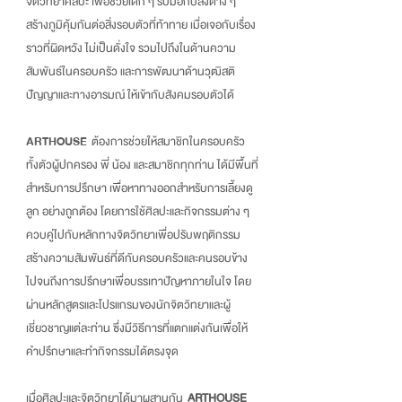
จิตวิทยาศิลปะ เพื่อช่วยเด็ก ๆ รับมือกับสิ่งต่าง ๆ
สร้างภูมิคุ้มกันต่อสิ่งรอบตัวที่ท้าทาย เมื่อเจอกับเรื่อง
ราวที่ผิดหวัง ไม่เป็นดั่งใจ รวมไปถึงในด้านความ
สัมพันธ์ในครอบครัว และการพัฒนาด้านวุฒิสติ
ปัญญาและทางอารมณ์ ให้เข้ากับสังคมรอบตัวได้
ARTHOUSE
ต้องการช่วยให้สมาชิกในครอบครัว
ทั้งตัวผู้ปกครอง พี่ น้อง และสมาชิกทุกท่าน ได้มีพื้นที่
สำหรับการปรึกษา เพื่อหาทางออกสำหรับการเลี้ยงดู
ลูก อย่างถูกต้อง โดยการใช้ศิลปะและกิจกรรมต่าง ๆ
ควบคู่ไปกับหลักทางจิตวิทยาเพื่อปรับพฤติกรรม
สร้างความสัมพันธ์ที่ดีกับครอบครัวและคนรอบข้าง
ไปจนถึงการปรึกษาเพื่อบรรเทาปัญหาภายในใจ โดย
ผ่านหลักสูตรและโปรแกรมของนักจิตวิทยาและผู้
เชี่ยวชาญแต่ละท่าน ซึ่งมีวิธีการที่แตกแต่งกันเพื่อให้
คำปรึกษาและทำกิจกรรมได้ตรงจุด
เมื่อศิลปะและจิตวิทยาได้มาผสานกัน
ARTHOUSE