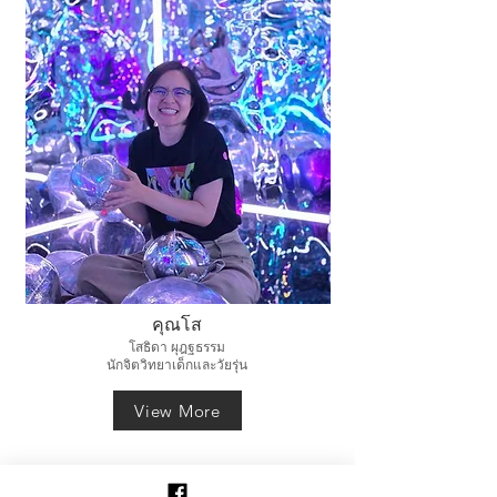
คุณโส
โสธิดา ผุฎฐธรรม
นักจิตวิทยาเด็กและวัยรุ่น
View More