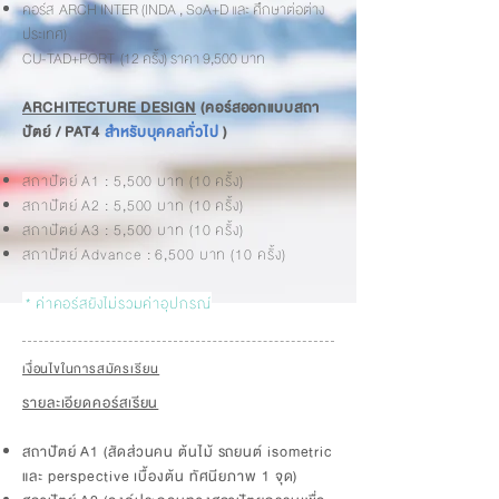
คอร์ส ARCH INTER (INDA , SoA+D และ ศึกษาต่อต่าง
ประเทศ)
CU-TAD+PORT (12 ครั้ง) ราคา 9,500 บาท
ARCHITECTURE DESIGN
(คอร์สออกแบบสถา
ปัตย์ / PAT4
สำหรับบุคคลทั่วไป
)
สถาปัตย์ A1 : 5,500 บาท (10 ครั้ง)
สถาปัตย์ A2 : 5,500 บาท (10 ครั้ง)
สถาปัตย์ A3 : 5,500 บาท (10 ครั้ง)
สถาปัตย์ Advance : 6,500 บาท (10 ครั้ง)
* ค่าคอร์สยังไม่รวมค่าอุปกรณ์
เงื่อนไขในการสมัครเรียน
รายละเอียดคอร์สเรียน
สถาปัตย์ A1 (สัดส่วนคน ต้นไม้ รถยนต์ isometric
และ perspective เบื้องต้น ทัศนียภาพ 1 จุด)