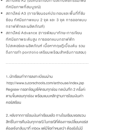
สถาปัตย์ A2 (องค์ประกอบทางสถาปัตยกรรมเพื่อ
ทัศนียภาพที่สมบูรณ์)
สถาปัตย์ A3 (การเขียนองค์ประกอบและพื้นที่ที่ซับ
ซ้อน ทัศนียภาพแบบ 2 จุด และ 3 จุด การออกแบบ
กราฟฟิกและผลิตภัณฑ์)
สถาปัตย์ Advance (การพัฒนาทักษะการเขียน
ทัศนียภาพระดับสูง การออกแบบกราฟฟิก
โปสเตอร์และผลิตภัณฑ์ เนื้อหาทฤษฎีเบื้องต้น รวม
ถึงการทำ portfolio เตรียมพร้อมสำหรับการสอบ)
. นักเรียนทำการลงทะเบียนผ่าน
1
http://www.tutorschools.com/arthouse/index.jsp
Register กรอกข้อมูลให้ครบทุกช่อง กดบันทึก 2 ครั้งค่ะ
ตามขั้นตอนทุกช่อง พร้อมแนบหลักฐานการโอนเงินค่า
คอร์สเรียน
2. หลังจากการโอนเงินค่าเรียนแล้ว ทางโรงเรียนขอสงวน
สิทธิ์ในการคืนเงินทุกกรณี ในกรณีที่ต้องการเปลี่ยนคอร์ส
ต้องแจ้งกลับมาที่ inbox แต่มีข้อกำหนดว่า ต้องยังไม่มี