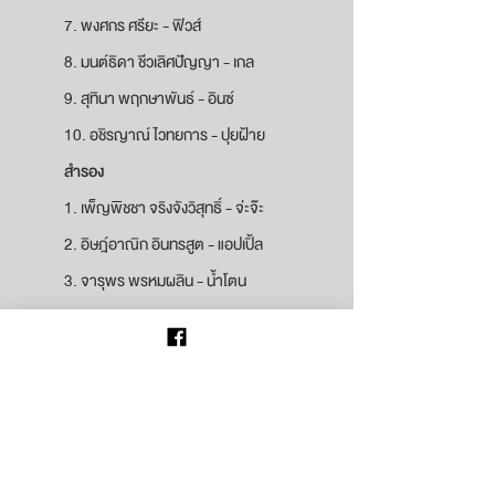
7. พงศกร ศรียะ - ฟิวส์
8. มนต์ธิดา ชีวเลิศปัญญา - เกล
9. สุทินา พฤกษาพันธ์ - อินซ์
10. อชิรญาณ์ ไวทยการ - ปุยฝ้าย
สำรอง
1. เพ็ญพิชชา จริงจังวิสุทธิ์ - จ่ะจ๊ะ
2. อิษฎ์อาณิก อินทรสูต - แอปเปิ้ล
3. จารุพร พรหมผลิน - น้ำโตน
สาขาทัศนศิลป์
แวววิจิตร ตันสหวัฒน์ - อาร์มี่
สถาปัตยกรรม