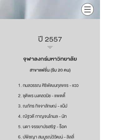
ปี 2557
จุฬาลงกร์มหาวิทยาลัย
สาขาแฟชั่น (รับ 20 คน)
1. กมลวรรณ ศิริพัฒนกุลขจร - แวว
2. ชุติพร มงคลวนิช - แพตตี้
3. ณภัทร กิจจาลักษณ์ - แน๊ป
4. ณัฐวดี กาญจนโกมล - นัท
5. นดา จรรยาปรเสริฐ - ร็อค
6. ปพิชญา สมบูรณ์วิวัฒน์ - ลิลลี่