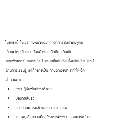
ในยุคที่เด็กใช้เวลากับหน้าจอมากกว่าการสบตากับผู้คน
เด็กยุคใหม่เติบโตมากับหน้าจอ—มือถือ แท็บเล็ต 
คอมพิวเตอร์ เกมออนไลน์ และโซเชียลมีเดีย ซึ่งแม้จะมีประโยชน์
ด้านการเรียนรู้ แต่ก็กลายเป็น “กับดักเงียบ” ที่ทำให้เด็ก
จำนวนมาก
ขาดปฏิสัมพันธ์ทางสังคม
มีสมาธิสั้นลง
ขาดทักษะการแสดงออกทางอารมณ์
และสูญเสียความคิดสร้างสรรค์จากประสบการณ์ตรง