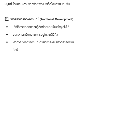
มนุษย์
 โดยศิลปะสามารถช่วยพัฒนาเด็กได้หลายมิติ เช่น
1️⃣ 
พัฒนาการทางอารมณ์ (Emotional Development)
เด็กได้ถ่ายทอดความรู้สึกที่อธิบายเป็นคำพูดไม่ได้
ลดความเครียดจากการอยู่ในโลกดิจิทัล
ฝึกการจัดการอารมณ์ด้วยการลงสี สร้างสรรค์งาน
ศิลป์