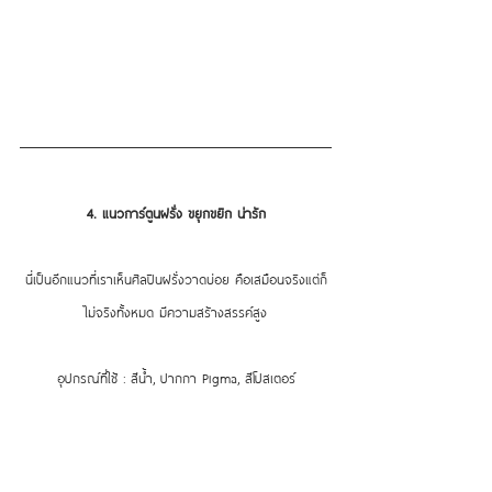
4. แนวการ์ตูนฝรั่ง ขยุกขยิก น่ารัก
นี่เป็นอีกแนวที่เราเห็นศิลปินฝรั่งวาดบ่อย คือเสมือนจริงแต่ก็
ไม่จริงทั้งหมด มีความสร้างสรรค์สูง
อุปกรณ์ที่ใช้ : สีน้ำ, ปากกา Pigma, สีโปสเตอร์