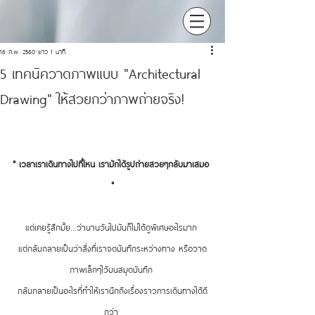
16 ก.พ. 2560
ยาว 1 นาที
5 เทคนิควาดภาพแบบ "Architectural
Drawing" ให้สวยกว่าภาพถ่ายจริง!
" เวลาเราเดินทางไปที่ไหน เรามักได้รูปถ่ายสวยๆกลับมาเสมอ 
"
แต่เคยรู้สึกมั้ย...ว่านานวันไปมันก็ไม่ได้ดูพิเศษอะไรมาก 
แต่กลับกลายเป็นว่าสิ่งที่เราจดบันทึกระหว่างทาง หรือวาด
ภาพเล็กๆไว้บนสมุดบันทึก 
กลับกลายเป็นอะไรที่ทำให้เรานึกถึงเรื่องราวการเดินทางได้ดี
กว่า 