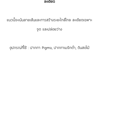
ละเอียด
แนวนี้จะเน้นลายเส้นและการสร้างระยะใกล้ไกล ละเอียดเฉพาะ
จุด และปล่อยว่าง
อุปกรณ์ที่ใช้ : ปากกา Pigma, ปากกาเมจิกดำ, ดินสอไม้