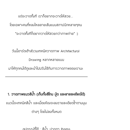
แต่จะวาดทั้งที เราก็อยากจะวาดให้สวย... 
โดยเฉพาะคนที่หลงไหลลายเส้นแบบสถาปนิกหลายๆคน 
"จะวาดทั้งทีก็อยากวาดให้สวยกว่าภาพถ่าย" :)
วันนี้อาร์ตเฮ้าส์รวมเทคนิควาดภาพ Architectural 
Drawing หลากหลายแบบ
มาให้ทุกคนได้ดูและนำไปปรับใช้กับการวาดภาพของเรานะ 
1. วาดภาพแนวสีน้ำ (เก็บทั้งสีโทน มู้ด และลายละเอียดได้)
แนวนี้จะเทคนิคสีน้ำ และเมื่อแห้องจะลงรายละเอียดซ้ำตามมุม
ต่างๆ โดยไม่ลงทั้งหมด
อุปกรณ์ที่ใช้ : สีน้ำ, ปากกา Pigma