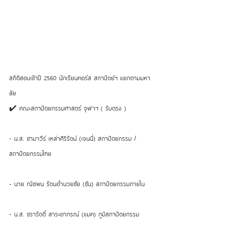
สถิติสอบเข้าปี 2560 นักเรียนคอร์ส สถาปัตย์ฯ แยกตามมหา
ลัย 
✔️ คณะสถาปัตยกรรมศาสตร์ จุฬาฯ ( รับตรง ) 
- น.ส. ชามาวีร์ เหล่าศิริรัตน์ (เจนนี่) สถาปัตยกรรม / 
สถาปัตยกรรมไทย 
- นาย ณิชพน รัตนอำนวยชัย (ซัน) สถาปัตยกรรมภายใน 
- น.ส. ชรารัตติ์ สาระอาภรณ์ (แมค) ภูมิสถาปัตยกรรม 