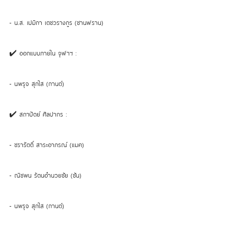
- น.ส. เปมิกา เตชวรางกูร (ซานฟราน)
✔️ ออกแบบภายใน จุฬาฯ :
- นพรุจ สุกใส (กานต์)
✔️ สถาปัตย์ ศิลปากร :
- ชรารัตติ์ สาระอาภรณ์ (แมค)
- ณิชพน รัตนอำนวยชัย (ซัน)
- นพรุจ สุกใส (กานต์)