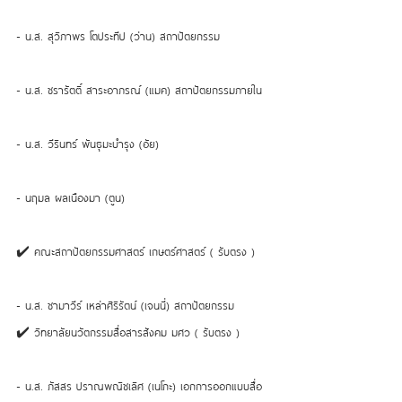
- น.ส. สุวิภาพร โตประทีป (ว่าน) สถาปัตยกรรม 
- น.ส. ชรารัตติ์ สาระอาภรณ์ (แมค) สถาปัตยกรรมภายใน 
- น.ส. วีรินทร์ พันธุมะบำรุง (อัย)
- นฤมล ผลเนืองมา (ตูน) 
✔️ คณะสถาปัตยกรรมศาสตร์ เกษตร์ศาสตร์ ( รับตรง ) 
- น.ส. ชามาวีร์ เหล่าศิริรัตน์ (เจนนี่) สถาปัตยกรรม 
✔️ วิทยาลัยนวัตกรรมสื่อสารสังคม มศว ( รับตรง )
- น.ส. ภัสสร ปราณพณิชเลิศ (เนโกะ) เอกการออกแบบสื่อ