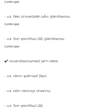
(Landscape) 
- น.ส. ภัสสร ปราณพณิชเลิศ (เนโกะ) ภูมิสถาปัตยกรรม 
(Landscape) 
- น.ส. วีรดา พุทธาภิวัฒน์ (มีมี่) ภูมิสถาปัตยกรรม 
(Landscape) 
✔️ คณะสถาปัตยกรรมศาสตร์ จุฬาฯ (INDA) 
- น.ส. ณิชาภา ลุมพิกานนท์ (ไข่มุก) 
- น.ส. เปมิกา เตชวรางกูร (ซานฟราน) 
- น.ส. วีรดา พุทธาภิวัฒน์ (มีมี่) 