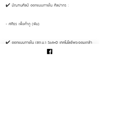
✔️ มัณฑนศิลป์ ออกแบบภายใน ศิลปากร :
- ศศิธร เพ็งคำภู (พิม)
✔️ ออกแบบภายใน (สถ.บ.) SoA+D เทคโนโลยีพระจอมเกล้า
ธนบุรี :
- นฤมล ผลเนืองมา (ตูน)
✔️ สถาปัตย์ พระจอมเกล้าพระนครเหนือ :
- เกวลิน สิงแสง (มาย)
- นพรุจ สุกใส (กานต์)