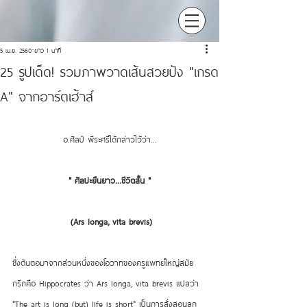
5 เม.ย. 2560
ยาว 1 นาที
25 รูปเด็ด! รวมภาพวาดเส้นสวยปัง "เกรด
A" จากอาร์ตเฮ้าส์
อ.ศิลป์ พีระศรีได้กล่าวไว้ว่า...
" ศิลปะยืนยาว...ชีวิตสั้น​ "
 (Ars longa, vita brevis)
ซึ่งต้นตอมาจากส่วนหนึ่งของโอวาทของครูแพทย์ใหญ่สมัย
กรีกคือ Hippocrates ว่า Ars longa, vita brevis แปลว่า 
"The art is long (but) life is short" เป็นการสั่งสอนลูก