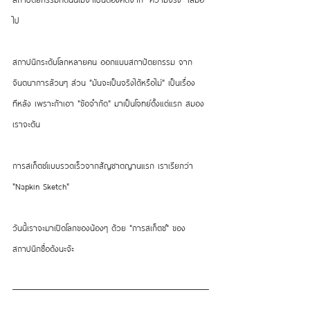
ไป
สถาปนิกระดับโลกหลายคน ออกแบบสถาปัตยกรรม จาก
จินตนาการล้วนๆ ส่วน "มันจะเป็นจริงได้หรือไม่" เป็นเรื่อง
ทีหลัง เพราะถ้าเอา "ข้อจำกัด" มาเป็นโจทย์ตั้งแต่แรก สมอง
เราจะตัน 
การสเก็ตช์แบบรวดเร็วจากสัญชาตญานแรก เราเรียกว่า 
"Napkin Sketch" 
วันนี้เราจะมาเปิดโลกของน้องๆ ด้วย "การสเก็ตช์" ของ
สถาปนิกชื่อดังนะจ้ะ 