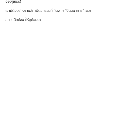
จริงๆเหรอ?  
เรามีตัวอย่างงานสถาปัตยกรรมที่เกิดจาก "จินตนาการ" ของ
สถาปนิกดังมาให้ดูด้วยนะ