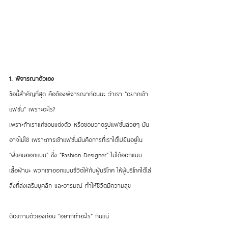
1. พิจารณาตัวเอง
ข้อนี้สำคัญที่สุด คือต้องพิจารณาก่อนนะ ว่าเรา "อยากเข้า
แฟชั่น" เพราะอะไร?
เพราะถ้าเราแค่ชอบแต่งตัว หรือชอบวาดรูปแฟชั่นสวยๆ มัน
อาจไม่ใช่ เพราะการเข้าแฟชั่นมันคือการที่เราได้ไปยืนอยู่ใน 
"ฝั่งคนออกแบบ" ซึ่ง "Fashion Designer" ไม่ได้ออกแบบ
เสื้อผ้านะ พวกเขาออกแบบชีวิตให้กับผู้บริโภค ให้ผู้บริโภคได้ใส่
สิ่งที่ส่งเสริมบุคลิก และอารมณ์ ทำให้ชีวิตมีความสุข 
ต้องถามตัวเองก่อน "อยากทำอะไร" กันแน่