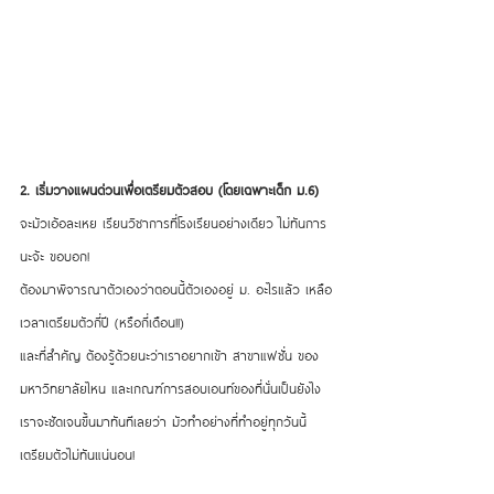
2. เริ่มวางแผนด่วนเพื่อเตรียมตัวสอบ (โดยเฉพาะเด็ก ม.6)
จะมัวเอ้อละเหย เรียนวิชาการที่โรงเรียนอย่างเดียว ไม่ทันการ
นะจ้ะ ขอบอก!
ต้องมาพิจารณาตัวเองว่าตอนนี้ตัวเองอยู่ ม. อะไรแล้ว เหลือ
เวลาเตรียมตัวกี่ปี (หรือกี่เดือน!!)
และที่สำคัญ ต้องรู้ด้วยนะว่าเราอยากเข้า สาขาแฟชั่น ของ
มหาวิทยาลัยไหน และเกณฑ์การสอบเอนท์ของที่นั่นเป็นยังไง 
เราจะชัดเจนขึ้นมาทันทีเลยว่า มัวทำอย่างที่ทำอยู่ทุกวันนี้ 
เตรียมตัวไม่ทันแน่นอน!