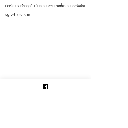
นักเรียนเอนท์ติดทุกปี แม้นักเรียนส่วนมากที่มาเรียนคอร์สนี้จะ
อยู่ ม.6 แล้วก็ตาม
ARTHOUSE เป็นโรงเรียนสอนศิลปะที่เปิดมากว่า 20 ปีแล้ว 
และมีสถิติเอนท์ติดสาขาแฟชั่น คะแนนสูงสุด 9 ปีซ้อน และ 
99% ที่เอนท์ติด แฟชั่น จุฬาฯ นั้นไม่ใช่นักเรียนของสถาบัน