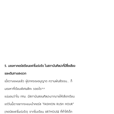
5. มองหาคอร์สเรียนแฟชั่นเร่งรัด ในสถาบันศิลปะที่มีชื่อเสียง 
และเดินทางสะดวก
เมื่อวางแผนแล้ว ผู้ปกครองอนุญาต ความฝันชัดเจน... ก็
มองหาที่เรียนพิเศษสิคะ รออะไร^^
แน่นอนว่าใน กทม. มีสถาบันสอนศิลปะมากมายให้เลือกเรียน 
แต่วันนี้เราอยากจะแนะนำคอร์ส "FASHION RUSH HOUR" 
(คอร์สแฟชั่นเร่งรัด) จากโรงเรียน ARTHOUSE ที่ทำให้เด็ก